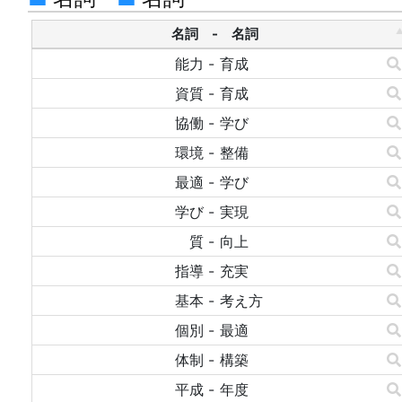
名詞 - 名詞
能力
-
育成
資質
-
育成
協働
-
学び
環境
-
整備
最適
-
学び
学び
-
実現
質
-
向上
指導
-
充実
基本
-
考え方
個別
-
最適
体制
-
構築
平成
-
年度