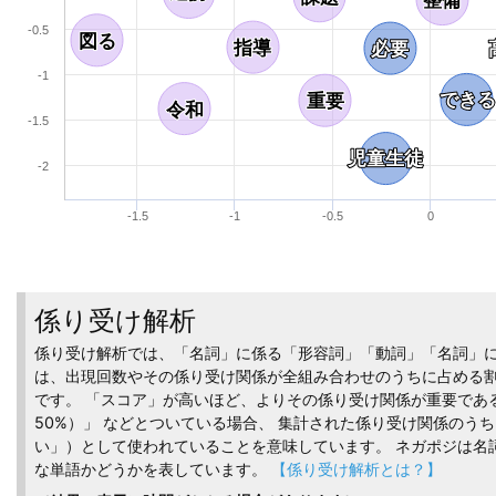
整備
整備
-0.5
図る
図る
指導
指導
必要
必要
-1
できる
できる
重要
重要
令和
令和
-1.5
児童生徒
児童生徒
-2
-1.5
-1
-0.5
0
係り受け解析
係り受け解析では、「名詞」に係る「形容詞」「動詞」「名詞」に
は、出現回数やその係り受け関係が全組み合わせのうちに占める
です。 「スコア」が高いほど、よりその係り受け関係が重要である
50%）」 などとついている場合、 集計された係り受け関係のう
い」）として使われていることを意味しています。 ネガポジは名
な単語かどうかを表しています。
【係り受け解析とは？】