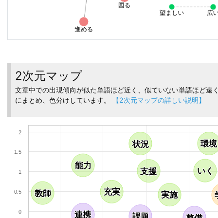
2次元マップ
文章中での出現傾向が似た単語ほど近く、似ていない単語ほど
にまとめ、色分けしています。
【2次元マップの詳しい説明】
2
環境
環境
状況
状況
1.5
能力
能力
いく
いく
支援
支援
1
充実
充実
0.5
教師
教師
実施
実施
0
連携
連携
課題
課題