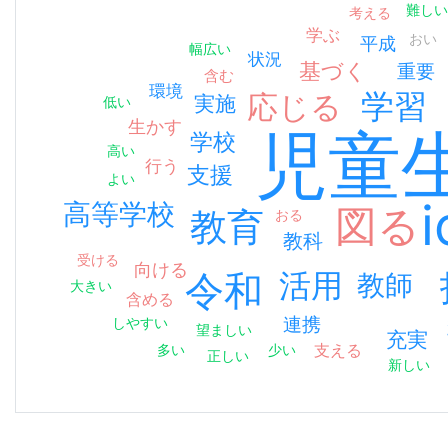
難し
考える
学ぶ
おい
平成
幅広い
状況
基づく
重要
含む
環境
学習
応じる
実施
低い
生かす
児童
学校
高い
行う
支援
よい
i
高等学校
図る
教育
おる
教科
受ける
向ける
活用
令和
教師
大きい
含める
連携
しやすい
望ましい
充実
支える
多い
少い
正しい
新しい