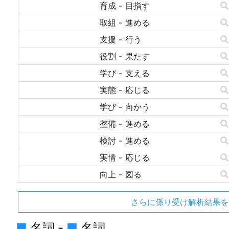
育成
-
目指す
取組
-
進める
支援
-
行う
役割
-
果たす
学び
-
支える
実態
-
応じる
学び
-
向かう
整備
-
進める
検討
-
進める
実情
-
応じる
向上
-
図る
さらに係り受け解析結果を
■
名詞 -
■
名詞