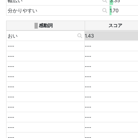
幅広い
3.35
分かりやすい
1.70
█
感動詞
スコア
おい
1.43
---
---
---
---
---
---
---
---
---
---
---
---
---
---
---
---
---
---
---
---