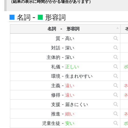
（結果の表示に時間がかかる場合があります）
■
名詞 -
■
形容詞
名詞 - 形容詞
質
-
高い
対話
-
深い
主体的
-
深い
礼儀
-
正しい
環境
-
生まれやすい
主義
-
遠い
修得
-
遠い
支援
-
届きにくい
推進
-
細い
児童生徒
-
安い