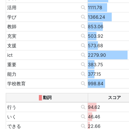
活用
1111.78
学び
1366.24
教師
853.06
充実
503.92
支援
573.68
ict
2279.90
重要
383.75
能力
377.15
学校教育
998.84
█
動詞
スコア
行う
94.62
いく
46.46
できる
22.66