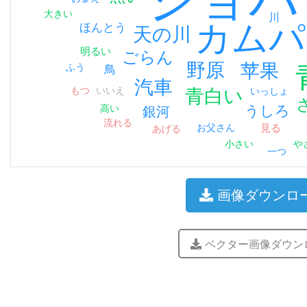
大きい
川
カムパ
ほんとう
天の川
明るい
ごらん
苹果
野原
ふう
鳥
汽車
青白い
もつ
いいえ
いっしょ
うしろ
銀河
高い
流れる
見る
お父さん
あげる
や
小さい
一つ
画像ダウンロ
ベクター画像ダウン