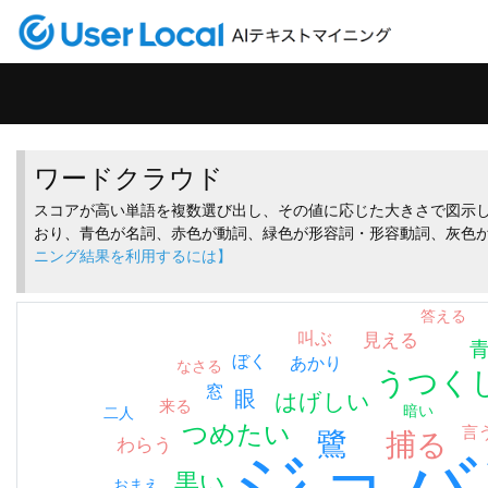
ワードクラウド
スコアが高い単語を複数選び出し、その値に応じた大きさで図示し
おり、青色が名詞、赤色が動詞、緑色が形容詞・形容動詞、灰色
ニング結果を利用するには】
答える
叫ぶ
見える
ぼく
あかり
なさる
うつく
窓
眼
はげしい
来る
暗い
二人
つめたい
言
鷺
捕る
わらう
ジョバ
黒い
おまえ